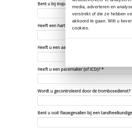
Bent u bij inspanning snel kortademig?
media, adverteren en analys
verstrekt of die ze hebben v
akkoord te gaan. Wilt u lieve
Heeft een hartklepgebrek of een kunsthartklep?
cookies.
Heeft u een aangeboren hartafwijking?
Heeft u een pacemaker (of ICD)?
Wordt u gecontroleerd door de trombosedienst?
Bent u ooit flauwgevallen bij een tandheelkundig