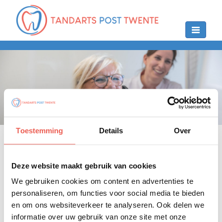
Toggle
navigation
Toestemming
Details
Over
Contact
Wilt u met ons in contact komen? We helpen graag! Kom
Deze website maakt gebruik van cookies
langs op ons adres, bel ons spoednummer of mail naar
We gebruiken cookies om content en advertenties te
ons mailadres.
personaliseren, om functies voor social media te bieden
Telefoonnummer
en om ons websiteverkeer te analyseren. Ook delen we
0900 - 1515
informatie over uw gebruik van onze site met onze