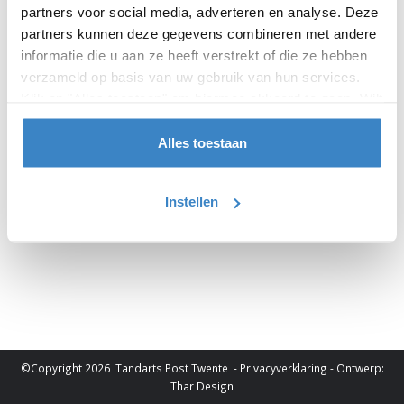
(€ 1,50 per gesprek)
partners voor social media, adverteren en analyse. Deze
Mailadres
partners kunnen deze gegevens combineren met andere
info@tandartsposttwente.nl
informatie die u aan ze heeft verstrekt of die ze hebben
verzameld op basis van uw gebruik van hun services.
Adres
Klik op "Alles toestaan" om hiermee akkoord te gaan. Wilt
Beltstraat 43-D
u liever geen cookies, klik dan op "instellen". Op onze
7512 AC Enschede
privacypagina
kunt u meer lezen over onze cookies.
Alles toestaan
Instellen
©Copyright 2026
Tandarts Post Twente
-
Privacyverklaring
- Ontwerp:
Thar Design