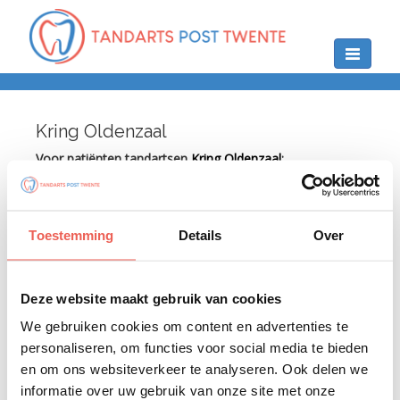
Toggle
navigation
Kring Oldenzaal
Voor patiënten tandartsen
Kring Oldenzaal
:
Tijdens de reguliere praktijktijden belt u in eerste
instantie uw eigen tandarts voor
spoedeisende
behandelingen
. Is uw tandarts gesloten of met vakantie
Toestemming
Details
Over
dan belt u het nooddienstnummer
0900 - 1515
(€ 1,50 per
.
gesprek)
Voor de spoedeisende behandeling wordt dan
Deze website maakt gebruik van cookies
vervolgens een afspraak gemaakt tijdens de
openingstijden van de Tandarts Post Twente. U
We gebruiken cookies om content en advertenties te
ontvangt per e-mail een afspraakbevestiging, u dient dan
personaliseren, om functies voor social media te bieden
een aanmeldformulier in te vullen. Betreft het een acute
en om ons websiteverkeer te analyseren. Ook delen we
spoedbehandeling en is uw eigen tandarts niet aanwezig
dan wordt u via het nooddienstnummer doorverwezen
informatie over uw gebruik van onze site met onze